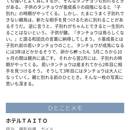
ても強いとよく耳にするが、 そんなタンチョウも別れるとき
がある。 子供のタンチョウが亜成長※の段階になると 『子
別れ』の時期がやってくる。 しかし、たまにうまく子別れで
きない親鳥は、新たな相手を見つけるために別れることがあ
るそうだ。 逆に言うと、子別れがちゃんとできると一生別れ
ることはないという。 子供が鍵。『タンチョウは鳥らしくな
い。』と語る和田氏の言葉に納得してしまう。※亜成長とは
子別れ前の若いタンチョウのこと。 タンチョウが成鳥になる
には3年ほどかかるそうで、卵から孵った4、5月ころから10
ヶ月の間は親共に過ごす。 それから翌2月には、子別れの時
期がやってくる。 若いタンチョウは産まれてから2年目に相
手を見つけるそう。 そうして3年目にはタンチョウは大人に
なっていく。親と別れる前のひととき。そんな一枚の写真に
思いも深まる。
ひとことメモ
ホテルＴＡＩＴＯ
宿泊、撮影指導、ガイド